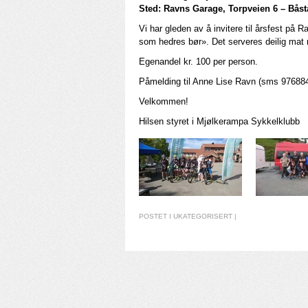
Sted: Ravns Garage, Torpveien 6 – Bås
Vi har gleden av å invitere til årsfest på
som hedres bør». Det serveres deilig mat
Egenandel kr. 100 per person.
Påmelding til Anne Lise Ravn (sms 976884
Velkommen!
Hilsen styret i Mjølkerampa Sykkelklubb
POSTET I
UKATEGORISERT
|